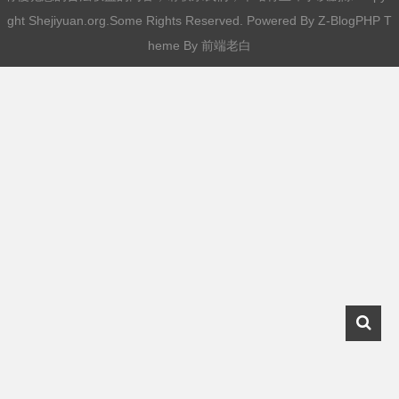
ght Shejiyuan.org.Some Rights Reserved. Powered By
Z-BlogPHP
T
heme By
前端老白