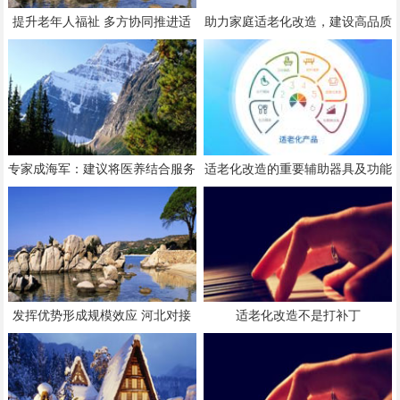
提升老年人福祉 多方协同推进适
助力家庭适老化改造，建设高品质
老化家居改造
养老社区，强化保险托底功能 养
老变“享老”，多重保障守护“银发
一族”
专家成海军：建议将医养结合服务
适老化改造的重要辅助器具及功能
重心逐步向居家社区转移
介绍
发挥优势形成规模效应 河北对接
适老化改造不是打补丁
京津发展康养产业