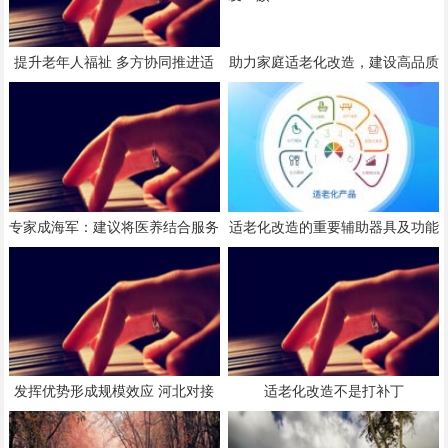
提升老年人福祉 多方协同推进适
助力家庭适老化改造，建设高品质
老化家居改造
养老社区，强化保险托底功能 养
老变“享老”，多重保障守护“银发
一族”
专家成海军：建议将医养结合服务
适老化改造的重要辅助器具及功能
重心逐步向居家社区转移
介绍
发挥优势形成规模效应 河北对接
适老化改造不是打补丁
京津发展康养产业