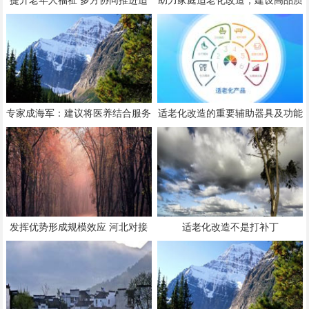
老化家居改造
养老社区，强化保险托底功能 养
老变“享老”，多重保障守护“银发
一族”
专家成海军：建议将医养结合服务
适老化改造的重要辅助器具及功能
重心逐步向居家社区转移
介绍
发挥优势形成规模效应 河北对接
适老化改造不是打补丁
京津发展康养产业