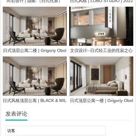
向右设计 | 隐匿.（日式侘寂）
日式风格 | LOBO STUDIO | 2022
| 西班牙
日式顶层公寓二楼 | Grigoriy Obol
文仪设计--日式轻工业的侘寂之心
enskiy | 2023 | 英国
树立日系饮食新生活概念
日式风格顶层公寓 | BLACK & MIL
日式顶层公寓一楼 | Grigoriy Obol
K | 2023 | 俄罗斯
enskiy | 2023 | 英国
发表评论